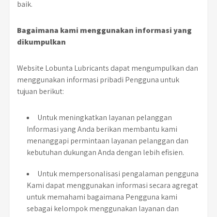
baik.
Bagaimana kami menggunakan informasi yang
dikumpulkan
Website Lobunta Lubricants dapat mengumpulkan dan
menggunakan informasi pribadi Pengguna untuk
tujuan berikut:
Untuk meningkatkan layanan pelanggan
Informasi yang Anda berikan membantu kami
menanggapi permintaan layanan pelanggan dan
kebutuhan dukungan Anda dengan lebih efisien.
Untuk mempersonalisasi pengalaman pengguna
Kami dapat menggunakan informasi secara agregat
untuk memahami bagaimana Pengguna kami
sebagai kelompok menggunakan layanan dan