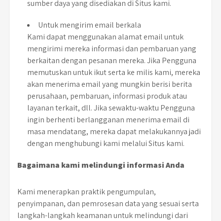
sumber daya yang disediakan di Situs kami.
Untuk mengirim email berkala
Kami dapat menggunakan alamat email untuk
mengirimi mereka informasi dan pembaruan yang
berkaitan dengan pesanan mereka. Jika Pengguna
memutuskan untuk ikut serta ke milis kami, mereka
akan menerima email yang mungkin berisi berita
perusahaan, pembaruan, informasi produk atau
layanan terkait, dll. Jika sewaktu-waktu Pengguna
ingin berhenti berlangganan menerima email di
masa mendatang, mereka dapat melakukannya jadi
dengan menghubungi kami melalui Situs kami.
Bagaimana kami melindungi informasi Anda
Kami menerapkan praktik pengumpulan,
penyimpanan, dan pemrosesan data yang sesuai serta
langkah-langkah keamanan untuk melindungi dari