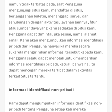
namun tidak terbatas pada, saat Pengguna
mengunjungi situs kami, mendaftar di situs,
berlangganan buletin, menanggapi survei, dan
sehubungan dengan aktivitas, layanan lainnya , fitur
atau sumber daya yang kami sediakan di Situs kami.
Pengguna dapat dimintai, jika sesuai, nama, alamat
email. Kami akan mengumpulkan informasi identifikasi
pribadi dari Pengguna hanya jika mereka secara
sukarela mengirimkan informasi tersebut kepada kami.
Pengguna selalu dapat menolak untuk memberikan
informasi identifikasi pribadi, kecuali bahwa hal itu
dapat mencegah mereka terlibat dalam aktivitas
terkait Situs tertentu.
Informasi identifikasi non-pribadi
Kami dapat mengumpulkan informasi identifikasi non-
pribadi tentang Pengguna setiap kali mereka