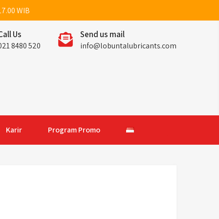
17.00 WIB
Call Us
Send us mail
021 8480 520
info@lobuntalubricants.com
Karir
Program Promo